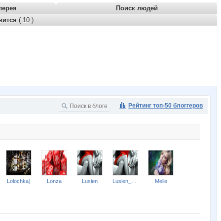
лерея
Поиск людей
вится
( 10 )
Рейтинг топ-50 блоггеров
Lolochka)
Lonza
Lusien
Lusien_send
Melle