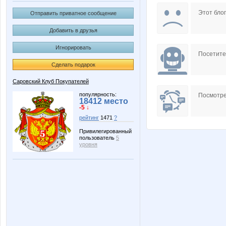
Modnitsa
Natus
Этот блог
Отправить приватное сообщение
Добавить в друзья
Игнорировать
frosij
julienn
Посетит
Сделать подарок
Саровский Клуб Покупателей
помощник орга Червонная дама
Австра
популярность:
Посмотре
18412 место
-5 ↓
рейтинг
1471
?
Привилегированный
пользователь
5
МАЛИНА89
Настя 2
уровня