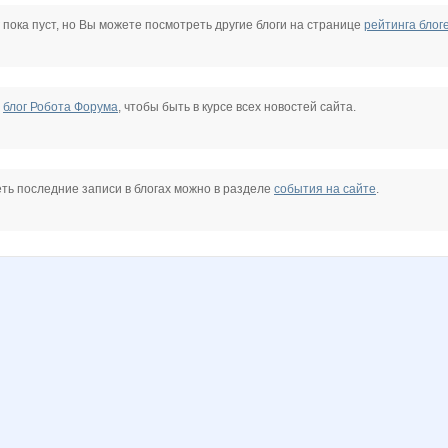
M
Ocelot
Pristavochka
Rakushka
Simens
Sova 777
Taisiya
 пока пуст, но Вы можете посмотреть другие блоги на странице
рейтинга блог
konavica
lediX
limonsha
lina77
lu*cky
manyafe
е
блог Робота Форума
, чтобы быть в курсе всех новостей сайта.
лия
Ботаник-НН
ЦветНик_
ЦЕЛЕБНЫЕ ТРАВЫ
Дашутка7
Елена АЛ
ГетцЮля
ть последние записи в блогах можно в разделе
события на сайте
.
5
Сюзаннаа
Саровчанка
СЛ@ДЕНЬК@Я
Тинатина
Шахусь
ШаГаНэ