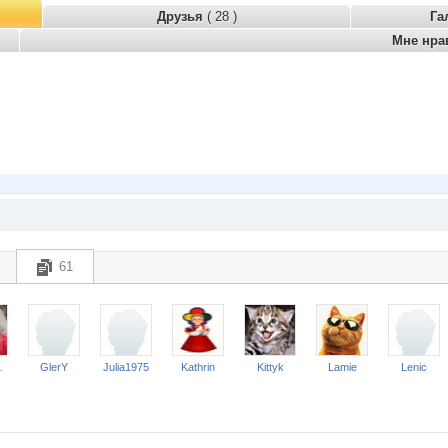
Друзья
( 28 )
Га
Мне нра
61
Club
GlerY
Julia1975
Kathrin
Kittyk
Lamie
Lenic