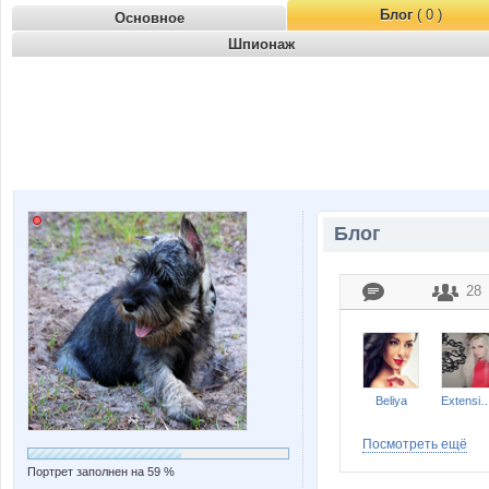
Блог
( 0 )
Основное
Шпионаж
Блог
28
Beliya
Extension
Посмотреть ещё
Портрет заполнен на 59 %