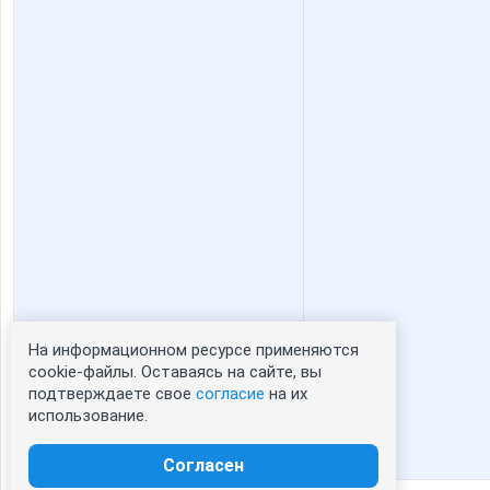
На информационном ресурсе применяются
Статистика портрета:
cookie-файлы. Оставаясь на сайте, вы
подтверждаете свое
согласие
на их
сейчас просматривают портрет - 0
использование.
зарегистрированные пользователи
посетившие портрет за 7 дней - 0
Согласен