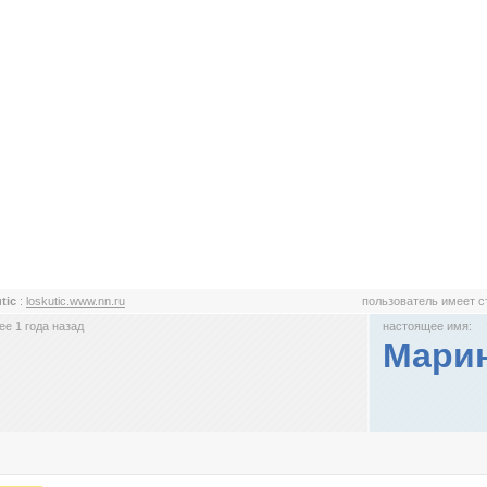
utic
:
loskutic.www.nn.ru
пользователь имеет 
е 1 года назад
настоящее имя:
Мари