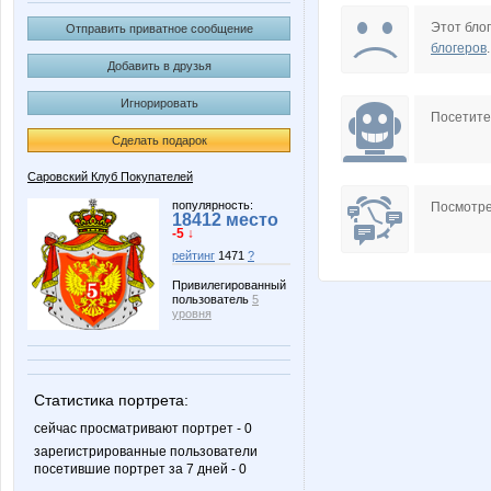
Lolochka)
Lonza
Этот блог
Отправить приватное сообщение
блогеров
.
Добавить в друзья
Игнорировать
Pristavochka
Rakush
Посетит
Сделать подарок
Саровский Клуб Покупателей
belkastrelka
confess
популярность:
Посмотре
18412 место
-5 ↓
рейтинг
1471
?
Привилегированный
пользователь
5
lu*cky
manyaf
уровня
Статистика портрета:
Австралия
Бо
сейчас просматривают портрет - 0
зарегистрированные пользователи
посетившие портрет за 7 дней - 0