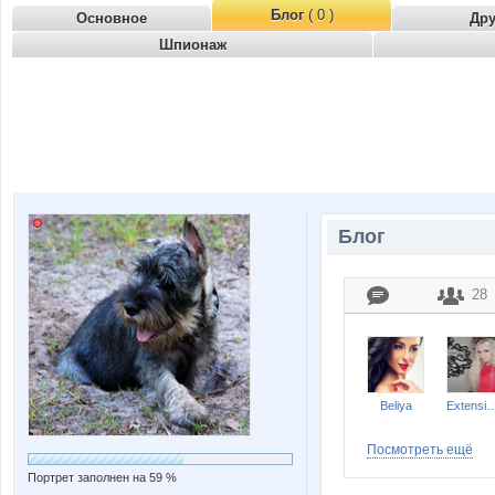
Блог
( 0 )
Основное
Др
Шпионаж
Блог
28
Beliya
Extension
Посмотреть ещё
Портрет заполнен на 59 %